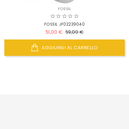
FOSSIL
FOSSIL JF02239040
Prezzo
Prezzo
51,00 €
59,00 €
base
AGGIUNGI AL CARRELLO
1
2
Successivo


