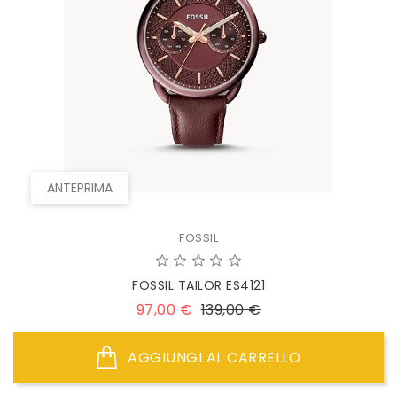
ANTEPRIMA
FOSSIL
FOSSIL TAILOR ES4121
Prezzo
Prezzo
97,00 €
139,00 €
base
AGGIUNGI AL CARRELLO