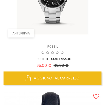
ANTEPRIMA
FOSSIL
FOSSIL BELMAR FS5530
Prezzo
Prezzo
95,00 €
119,00 €
base
AGGIUNGI AL CARRELLO