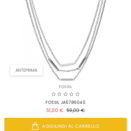
ANTEPRIMA
FOSSIL
FOSSIL JA6786040
Prezzo
Prezzo
51,00 €
59,00 €
base
AGGIUNGI AL CARRELLO