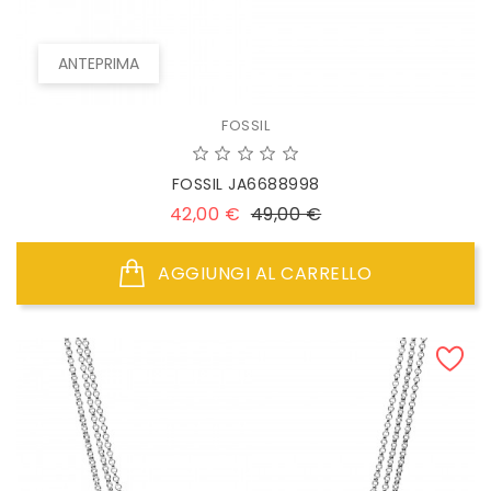
ANTEPRIMA
FOSSIL
FOSSIL JA6688998
Prezzo
Prezzo
42,00 €
49,00 €
base
AGGIUNGI AL CARRELLO