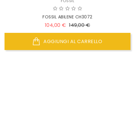
FOSSIL
FOSSIL ABILENE CH3072
Prezzo
Prezzo
104,00 €
149,00 €
base
AGGIUNGI AL CARRELLO