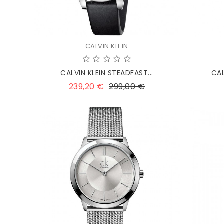
CALVIN KLEIN
CALVIN KLEIN STEADFAST...
CAL
Prezzo
Prezzo
239,20 €
299,00 €
base