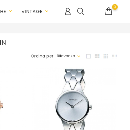
0
CHE
VINTAGE
keyboard_arrow_down
keyboard_arrow_down
IN
Ordina per:
Rilevanza