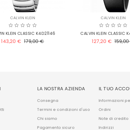
CALVIN KLEIN
CALVIN KLEIN
IN KLEIN CLASSIC K4D21146
CALVIN KLEIN CLASSIC 
Prezzo
Prezzo
Prezzo
143,20 €
179,00 €
127,20 €
159,00
base
base
I
LA NOSTRA AZIENDA
IL TUO ACC
Consegna
Informazioni pe
tti
Termini e condizioni d'uso
Ordini
Chi siamo
Note di credito
Pagamento sicuro
Indirizzi