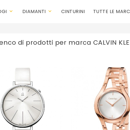
OGI
DIAMANTI
CINTURINI
TUTTE LE MAR
keyboard_arrow_down
keyboard_arrow_down
lenco di prodotti per marca CALVIN KLE