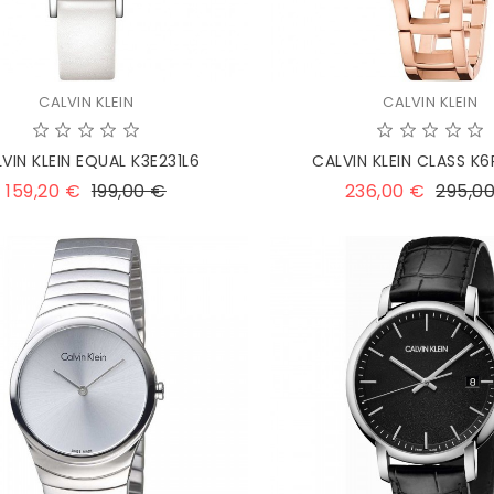
CALVIN KLEIN
CALVIN KLEIN
VIN KLEIN EQUAL K3E231L6
CALVIN KLEIN CLASS K
Prezzo
Prezzo
Prezzo
159,20 €
199,00 €
236,00 €
295,0
base
base