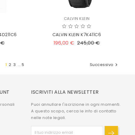
CALVIN KLEIN
K4D211C6
CALVIN KLEIN K7K411C6
Prezzo
Prezzo
Prezzo
 €
196,00 €
245,00 €
base
1
2
3
…
5
Successivo

OUNT
ISCRIVITI ALLA NEWSLETTER
rsonali
Puoi annullare l'iscrizione in ogni momenti.
A questo scopo, cerca le info di contatto
nelle note legali.