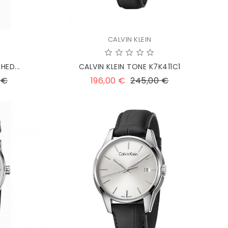
CALVIN KLEIN
HED...
CALVIN KLEIN TONE K7K411C1
Prezzo
Prezzo
Prezzo
 €
196,00 €
245,00 €
base