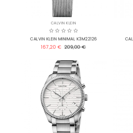
CALVIN KLEIN
CALVIN KLEIN MINIMAL K3M22126
CAL
Prezzo
Prezzo
167,20 €
209,00 €
base