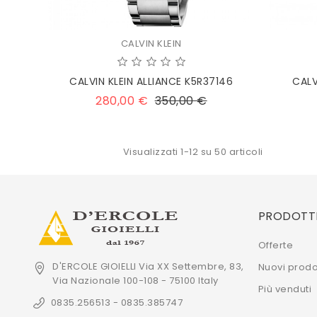
CALVIN KLEIN
CALVIN KLEIN ALLIANCE K5R37146
CALV
Prezzo
Prezzo
280,00 €
350,00 €
base
Visualizzati 1-12 su 50 articoli
PRODOTT
Offerte
D'ERCOLE GIOIELLI
Via XX Settembre, 83,
Nuovi prodo
Via Nazionale 100-108 -
75100
Italy
Più venduti
0835.256513 - 0835.385747