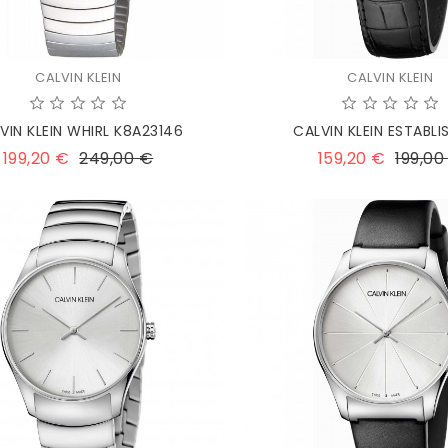
CALVIN KLEIN
CALVIN KLEIN
VIN KLEIN WHIRL K8A23146
CALVIN KLEIN ESTABLIS
Prezzo
Prezzo
Prezzo
199,20 €
249,00 €
159,20 €
199,00
base
base