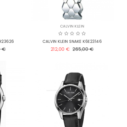
CALVIN KLEIN
6R23626
CALVIN KLEIN SNAKE K6E23146
Prezzo
Prezzo
Prezzo
0 €
212,00 €
265,00 €
base