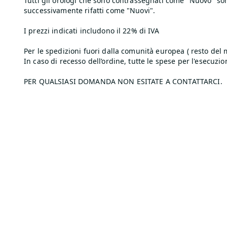
Tutti gli orologi che sono contrassegnati come "Nuovo" son
successivamente rifatti come "Nuovi".
I prezzi indicati includono il 22% di IVA
Per le spedizioni fuori dalla comunità europea ( resto del 
In caso di recesso dell’ordine, tutte le spese per l'esecuzion
PER QUALSIASI DOMANDA NON ESITATE A CONTATTARCI.