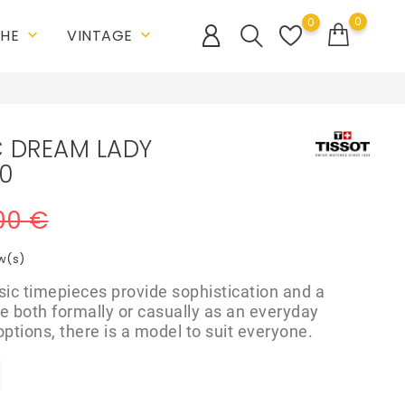
0
0
CHE
VINTAGE
keyboard_arrow_down
keyboard_arrow_down
C DREAM LADY
00
00 €
w(s)
ic timepieces provide sophistication and a
e both formally or casually as an everyday
options, there is a model to suit everyone.