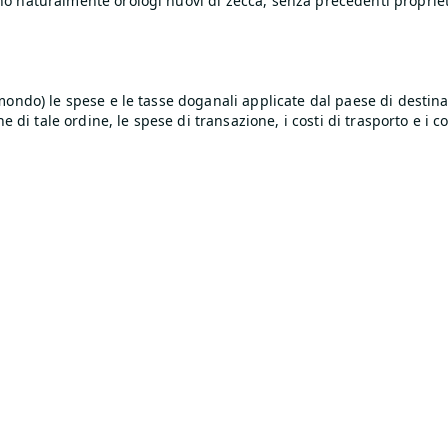
o naturalmente orologi nuovi di zecca, senza precedenti proprieta
mondo) le spese e le tasse doganali applicate dal paese di destina
e di tale ordine, le spese di transazione, i costi di trasporto e i c