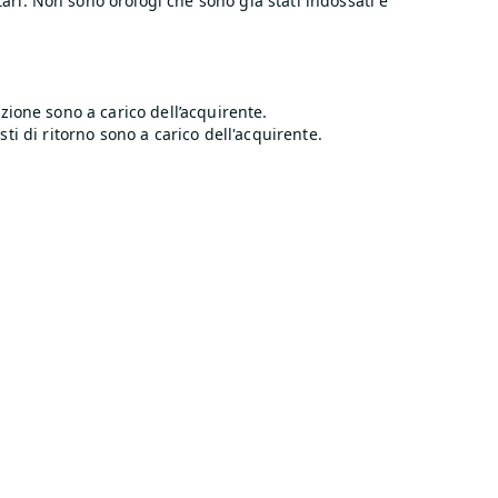
ri. Non sono orologi che sono già stati indossati e
zione sono a carico dell’acquirente.
osti di ritorno sono a carico dell'acquirente.