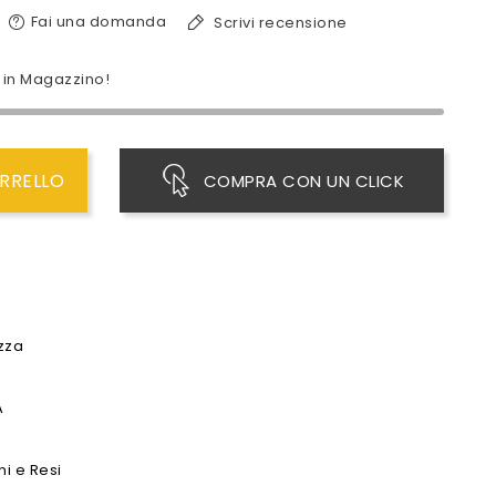
Fai una domanda
Scrivi recensione
i in Magazzino!
RRELLO
COMPRA CON UN CLICK
ezza
A
ni e Resi