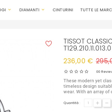
OGI
DIAMANTI
CINTURINI
TUTTE LE MAR
keyboard_arrow_down
keyboard_arrow_down
TISSOT CLASSI
T129.210.11.013.
236,00 €
295,
0
0 Revie
These modern yet class
timeless design suitabl
wear. With an array of 
Quantità :