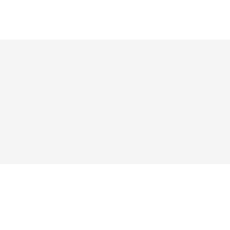




